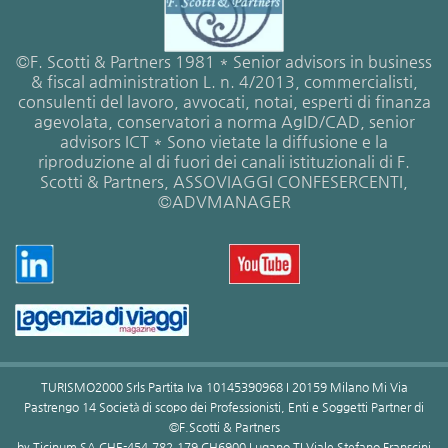
©F. Scotti & Partners 1981 * Senior advisors in business
& fiscal administration L. n. 4/2013, commercialisti,
consulenti del lavoro, avvocati, notai, esperti di finanza
agevolata, conservatori a norma AgID/CAD, senior
advisors ICT * Sono vietate la diffusione e la
riproduzione al di fuori dei canali istituzionali di F.
Scotti & Partners, ASSOVIAGGI CONFESERCENTI,
©ADVMANAGER
TURISMO2000 Srls Partita Iva 10145390968 I 20159 Milano Mi Via
Pastrengo 14 Società di scopo dei Professionisti, Enti e Soggetti Partner di
©F.Scotti & Partners
by Ticinum SA CHE-454.782.179 CH6900 Lugano TI Viale Stefano Franscini