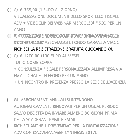
A)
€ 365,00
(1 EURO AL GIORNO)
VISUALIZZAZIONE DOCUMENTI DELLO SPORTELLO FISCALE
ADV + VIDEOCLIP DEI WEBINAR MERCOLEDÌ FISCO PER UN
ANNO
B) TUTTO COME SOPRA, GRATUITO PER GLI ASSOCIATI
+ VISUALIZZAZIONE VIDEOCLIP DEMO DI ©ADVMANAGER
CONFESERCENTI ASSOVIAGGI E FONDO GARANZIA VIAGGI:
SYNTHESIS 2017
RICHIEDI LA REGISTRAZIONE GRATUITA CLICCANDO QUI
C)
€ 1200,00
(100 EURO AL MESE)
TUTTO COME SOPRA
+ CONSULENZA FISCALE PERSONALIZZATA ALL’IMPRESA VIA
EMAIL, CHAT E TELEFONO PER UN ANNO
+ UN INCONTRO IN PRESENZA PRESSO LA SEDE DELL’AGENZIA
GLI ABBONAMENTI ANNUALI SI INTENDONO
AUTOMATICAMENTE RINNOVATI PER UN UGUAL PERIODO
SALVO DISDETTA DA INVIARE ALMENO 30 GIORNI PRIMA
DELLA SCADENZA TRAMITE EMAIL
RICHIEDI ANCHE IL PREVENTIVO PER LA DIGITALIZZAZIONE
ADV CON ©ADVMANAGER SYNTHESIS 2017L